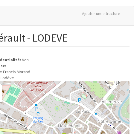
Ajouter une structure
érault - LODEVE
dentialité:
Non
sse:
ce Francis Morand
Lodève