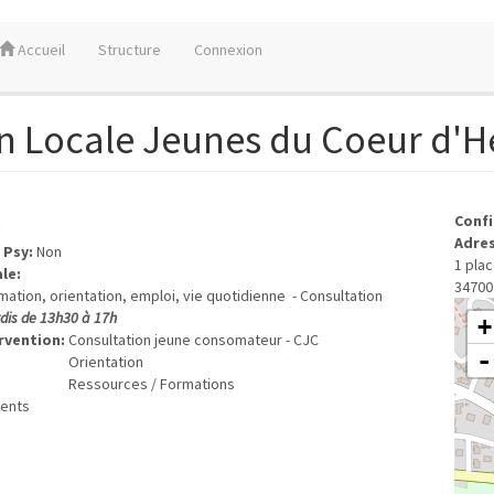
Accueil
Structure
Connexion
n Locale Jeunes du Coeur d'H
Confi
Adre
 Psy:
Non
1 pla
ale:
34700
mation, orientation, emploi, vie quotidienne - Consultation
dis de 13h30 à 17h
+
rvention:
Consultation jeune consomateur - CJC
-
Orientation
Ressources / Formations
ents