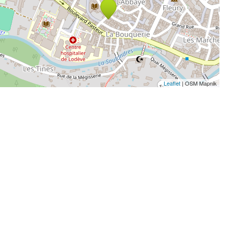
Leaflet
| OSM Mapnik