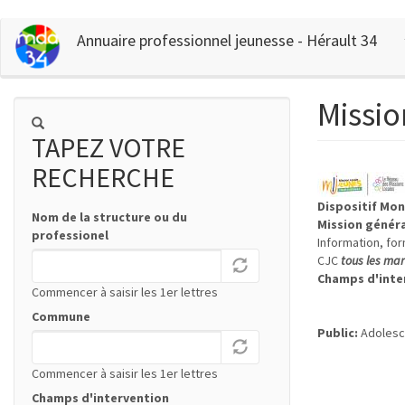
Aller
Annuaire professionnel jeunesse - Hérault 34
au
contenu
principal
Missio
TAPEZ VOTRE
RECHERCHE
Dispositif Mon
Nom de la structure ou du
Mission génér
professionel
Information, for
CJC
tous les mar
Champs d'inte
Commencer à saisir les 1er lettres
Commune
Public:
Adolesc
Commencer à saisir les 1er lettres
Champs d'intervention